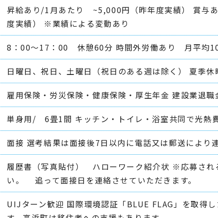
昇給あり/1月あたり ~5,000円（昨年度実績） 賞与あり
度実績） ※業績による変動あり
8：00～17：00 休憩60分 時間外労働あり 月平均1
日曜日、祝日、土曜日（祝日のある週は除く） 夏季休暇
雇用保険・労災保険・健康保険・厚生年金 建設業退職
単身用/ 6畳1間 キッチン・トイレ・浴室共同で光熱費込
面接 選考結果は面接後7日以内に電話又は郵送により
履歴書（写真貼付） ハローワーク紹介状 ※応募され
い。 追って面接日を連絡させていただきます。
UIJターン歓迎 国際環境認証「BLUE FLAG」を
す。高浜町は移住者への支援もあります。