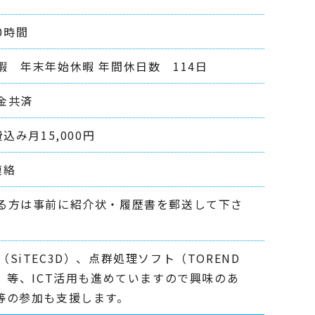
0時間
 年末年始休暇 年間休日数 114日
金共済
み月15,000円
連絡
る方は事前に紹介状・履歴書を郵送して下さ
iTEC3D）、点群処理ソフト（TOREND
）等、ICT活用も進めていますので興味のあ
等の参加も支援します。