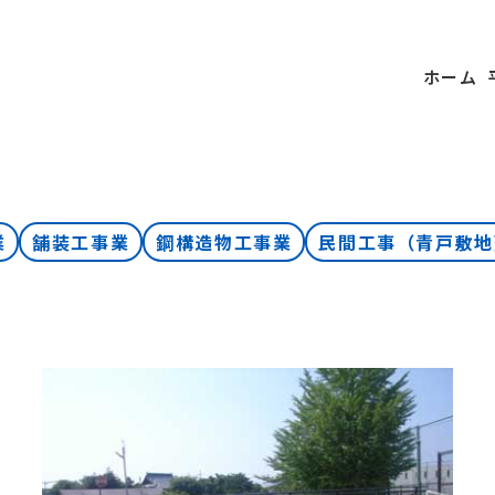
ホーム
業
舗装工事業
鋼構造物工事業
民間工事（青戸敷地