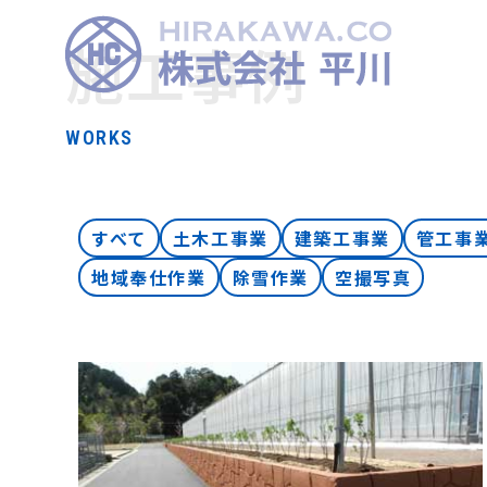
施工事例
WORKS
すべて
土木工事業
建築工事業
管工事
地域奉仕作業
除雪作業
空撮写真